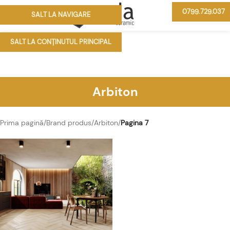
0799.729.037
SALT LA NAVIGARE
MENIU
SALT LA CONȚINUTUL PRINCIPAL
Arbiton
Prima pagină
/
Brand produs
/
Arbiton
/
Pagina 7