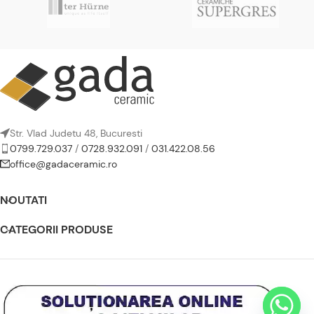
Str. Vlad Judetu 48, Bucuresti
0799.729.037
/
0728.932.091
/
031.422.08.56
office@gadaceramic.ro
NOUTATI
CATEGORII PRODUSE