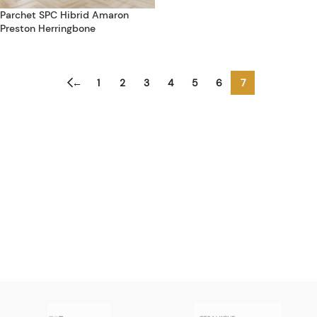
Parchet SPC Hibrid Amaron
Preston Herringbone
←
1
2
3
4
5
6
7