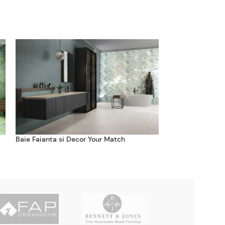
Baie Faianta si Decor Your Match
Baie Lux cu Faia
Roma Gold