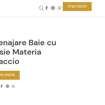
0799.729.037
najare Baie cu
sie Materia
accio
ITA OFERTA