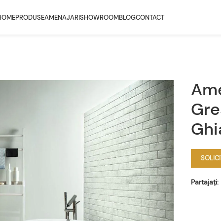
HOME
PRODUSE
AMENAJARI
SHOWROOM
BLOG
CONTACT
Ame
Gre
Ghi
SOLIC
Partajați: