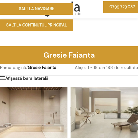
0799.729.037
SALT LA NAVIGARE
MENIU
SALT LA CONȚINUTUL PRINCIPAL
Gresie Faianta
Prima pagină
/
Gresie Faianta
Afișez 1 - 18 din 198 de rezultate
Afișează bara laterală