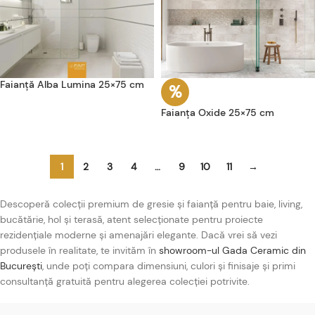
Faianță Alba Lumina 25×75 cm
Faianța Oxide 25×75 cm
1
2
3
4
…
9
10
11
→
Descoperă colecții premium de gresie și faianță pentru baie, living,
bucătărie, hol și terasă, atent selecționate pentru proiecte
rezidențiale moderne și amenajări elegante. Dacă vrei să vezi
produsele în realitate, te invităm în
showroom-ul Gada Ceramic din
București
, unde poți compara dimensiuni, culori și finisaje și primi
consultanță gratuită pentru alegerea colecției potrivite.