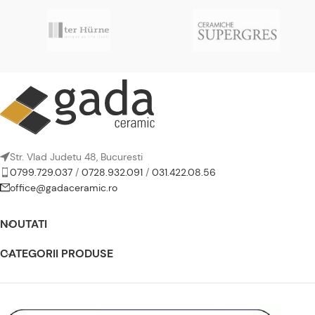
Str. Vlad Judetu 48, Bucuresti
0799.729.037
/
0728.932.091
/
031.422.08.56
office@gadaceramic.ro
NOUTATI
CATEGORII PRODUSE