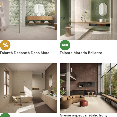
NOU
Faianță Decorată Deco More
Faianță Materia Brillante
Gresie aspect metalic Irony