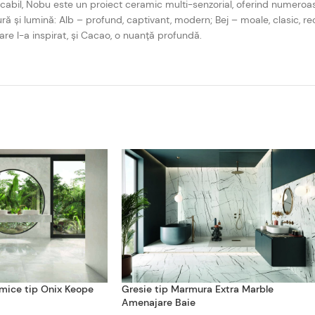
rcabil, Nobu este un proiect ceramic multi-senzorial, oferind numeroas
atură și lumină: Alb – profund, captivant, modern; Bej – moale, clasic, 
re l-a inspirat, și Cacao, o nuanță profundă.
mice tip Onix Keope
Gresie tip Marmura Extra Marble
Amenajare Baie