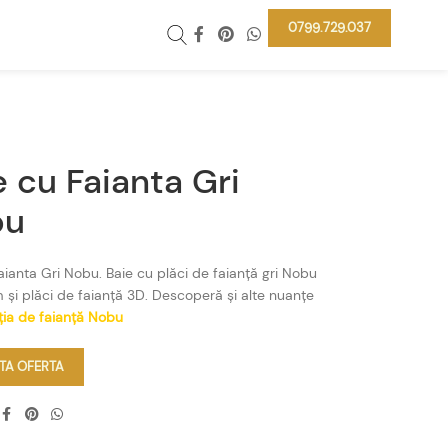
0799.729.037
e cu Faianta Gri
bu
aianta Gri Nobu. Baie cu plăci de faianță gri Nobu
și plăci de faianță 3D. Descoperă și alte nuanțe
ția de faianță Nobu
ITA OFERTA