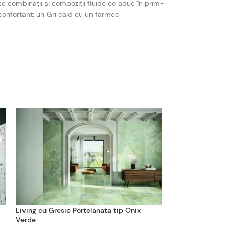
e combinații și compoziții fluide ce aduc în prim-
reconfortant; un Gri cald cu un farmec
Living cu Gresie Portelanata tip Onix
Baie cu Gresie s
Verde
Roma Gold Lux