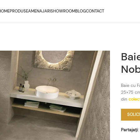
HOME
PRODUSE
AMENAJARI
SHOWROOM
BLOG
CONTACT
Bai
No
Baie cu F
25×75 cm 
din
colec
SOLIC
Partajați: