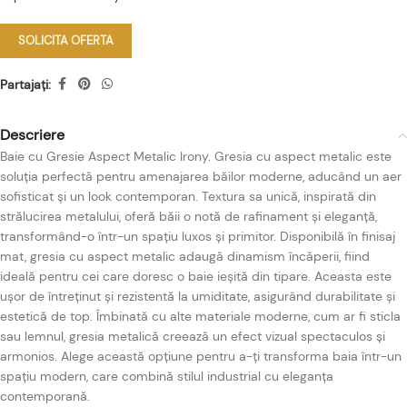
SOLICITA OFERTA
Partajați:
Descriere
Baie cu Gresie Aspect Metalic Irony. Gresia cu aspect metalic este
soluția perfectă pentru amenajarea băilor moderne, aducând un aer
sofisticat și un look contemporan. Textura sa unică, inspirată din
strălucirea metalului, oferă băii o notă de rafinament și eleganță,
transformând-o într-un spațiu luxos și primitor. Disponibilă în finisaj
mat, gresia cu aspect metalic adaugă dinamism încăperii, fiind
ideală pentru cei care doresc o baie ieșită din tipare. Aceasta este
ușor de întreținut și rezistentă la umiditate, asigurând durabilitate și
estetică de top. Îmbinată cu alte materiale moderne, cum ar fi sticla
sau lemnul, gresia metalică creează un efect vizual spectaculos și
armonios. Alege această opțiune pentru a-ți transforma baia într-un
spațiu modern, care combină stilul industrial cu eleganța
contemporană.