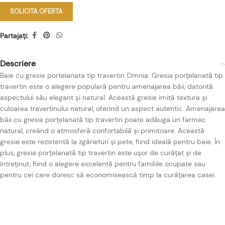
SOLICITA OFERTA
Partajați:
Descriere
Baie cu gresie portelanata tip travertin Omnia. Gresia porțelanată tip
travertin este o alegere populară pentru amenajarea băii, datorită
aspectului său elegant și natural. Această gresie imită textura și
culoarea travertinului natural, oferind un aspect autentic. Amenajarea
băii cu gresie porțelanată tip travertin poate adăuga un farmec
natural, creând o atmosferă confortabilă și primitoare. Această
gresie este rezistentă la zgârieturi și pete, fiind ideală pentru baie. În
plus, gresia porțelanată tip travertin este ușor de curățat și de
întreținut, fiind o alegere excelentă pentru familiile ocupate sau
pentru cei care doresc să economisească timp la curățarea casei.