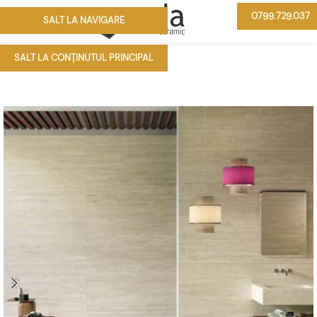
0799.729.037
SALT LA NAVIGARE
MENIU
SALT LA CONȚINUTUL PRINCIPAL