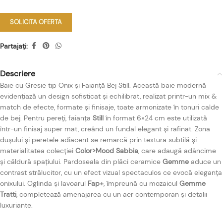
SOLICITA OFERTA
Partajați:
Descriere
Baie cu Gresie tip Onix și Faianță Bej Still. Această baie modernă
evidențiază un design sofisticat și echilibrat, realizat printr-un mix &
match de efecte, formate și finisaje, toate armonizate în tonuri calde
de bej. Pentru pereți, faianța
Still
în format 6×24 cm este utilizată
într-un finisaj super mat, creând un fundal elegant și rafinat. Zona
dușului și peretele adiacent se remarcă prin textura subtilă și
materialitatea colecției
Color>Mood Sabbia
, care adaugă adâncime
și căldură spațiului. Pardoseala din plăci ceramice
Gemme
aduce un
contrast strălucitor, cu un efect vizual spectaculos ce evocă eleganța
onixului. Oglinda și lavoarul
Fap+
, împreună cu mozaicul
Gemme
Tratti
, completează amenajarea cu un aer contemporan și detalii
luxuriante.