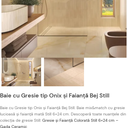
Baie cu Gresie tip Onix și Faianță Bej Still
Baie cu Gresie tip Onix și Faianță Bej Still. Baie mix&match cu gresie
lucioasă și faianță mată Still 6×24 cm. Descoperă toate nuanțele din
colecția de gresie Still:
Gresie și Faianță Colorată Still 6×24 cm –
Gada Ceramic