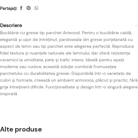
Partajați:
Descriere
Bucătărie cu gresie tip parchet Artwood. Pentru o bucătărie caldă,
elegantă și ușor de întreținut, pardoseala din gresie porțelanată cu
aspect de lemn sau tip parchet este alegerea perfectă. Reproduce
fidel textura și nuanțele naturale ale lemnului, dar oferă rezistența
ceramicii la umiditate, pete și trafic intens. Ideală pentru spații
moderne sau rustice, această soluție combină frumusețea
parchetului cu durabilitatea gresiei. Disponibilă într-o varietate de
culori și formate, creează un ambient armonios, plăcut și practic, fără
grija întreținerii dificile. Funcționalitate și design într-o singură alegere
inspirată
Alte produse