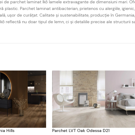
ei de parchet laminat Ikō lamele extravagante de dimensiuni mari. Of
ră plastic. Parchet laminat antibacterian, prietenos cu alergiile, igienic
eală, ușor de curățat. Calitate și sustenabilitate, producție în Germani
 reflectă nu doar tipul de lemn, ci și detaliile precise ale structurii sa
ia Hills
Parchet LVT Oak Odessa D21