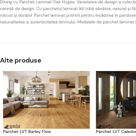
Dining cu Parchet Laminat Oak Hygee. Varietatea de design a colecți
cerință de design. Cu parchetul laminat Ikō trăiți sănătos, natural și fă
robust și durabil. Parchet laminat potrivit pentru încălzirea în pardos
naturalitatea și autenticitatea lemnului. Modelele de parchet laminat Ikō
Alte produse
Parchet LVT Barley Flow
Parchet LVT Caledon