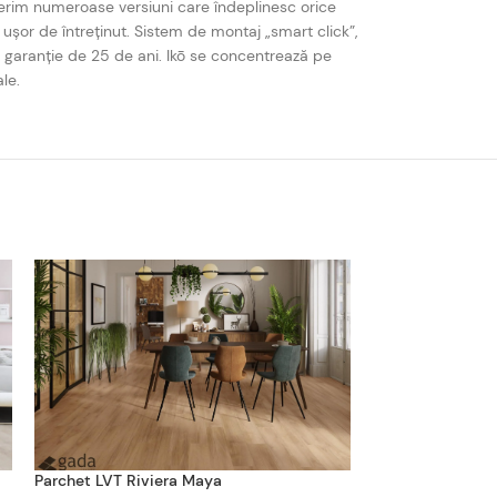
erim numeroase versiuni care îndeplinesc orice
, ușor de întreținut. Sistem de montaj „smart click”,
a, garanție de 25 de ani. Ikō se concentrează pe
le.
Parchet LVT Riviera Maya
Parchet LVT Sere