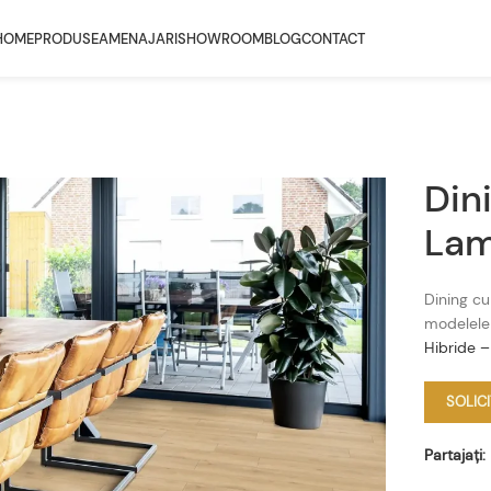
HOME
PRODUSE
AMENAJARI
SHOWROOM
BLOG
CONTACT
Din
Lam
Dining c
modelele 
Hibride –
SOLIC
Partajați: