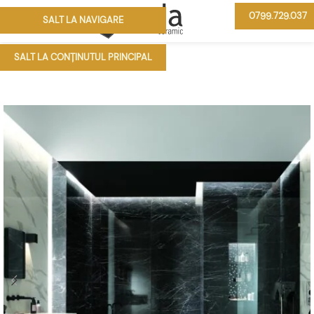
0799.729.037
SALT LA NAVIGARE
MENIU
SALT LA CONȚINUTUL PRINCIPAL