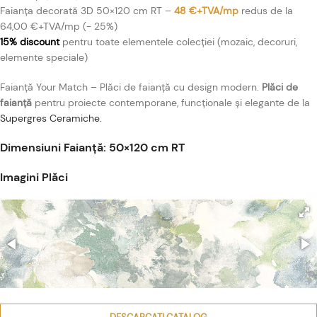
Faianța decorată 3D 50×120 cm RT –
48 €+TVA/mp
redus de la
64,00 €+TVA/mp (- 25%)
15% discount
pentru toate elementele colecției (mozaic, decoruri,
elemente speciale)
Faianță Your Match – Plăci de faianță cu design modern.
Plăci de
faianță
pentru proiecte contemporane, funcționale și elegante de la
Supergres Ceramiche.
Dimensiuni Faianță: 50×120 cm RT
Imagini Plăci