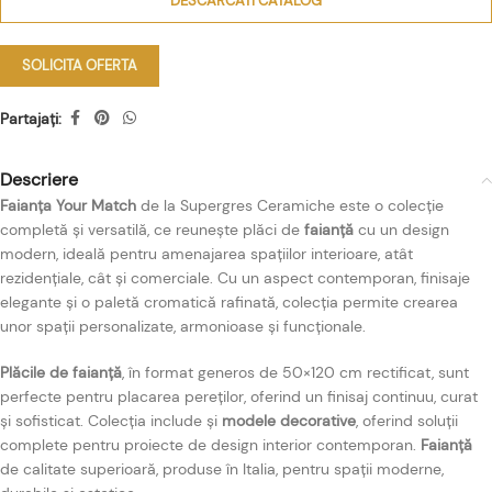
DESCARCATI CATALOG
SOLICITA OFERTA
Partajați:
Descriere
Faianța Your Match
de la Supergres Ceramiche este o colecție
completă și versatilă, ce reunește plăci de
faianță
cu un design
modern, ideală pentru amenajarea spațiilor interioare, atât
rezidențiale, cât și comerciale. Cu un aspect contemporan, finisaje
elegante și o paletă cromatică rafinată, colecția permite crearea
unor spații personalizate, armonioase și funcționale.
Plăcile de faianță
, în format generos de 50×120 cm rectificat, sunt
perfecte pentru placarea pereților, oferind un finisaj continuu, curat
și sofisticat. Colecția include și
modele decorative
, oferind soluții
complete pentru proiecte de design interior contemporan.
Faianță
de calitate superioară, produse în Italia, pentru spații moderne,