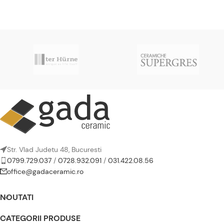
Str. Vlad Judetu 48, Bucuresti
0799.729.037
/
0728.932.091
/
031.422.08.56
office@gadaceramic.ro
NOUTATI
CATEGORII PRODUSE