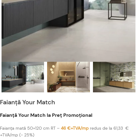
Faianță Your Match
Faianță Your Match la Preț Promoțional
Faianța mată 50×120 cm RT –
46 €+TVA/mp
redus de la 61,33 €
+TVA/mp (- 25%)