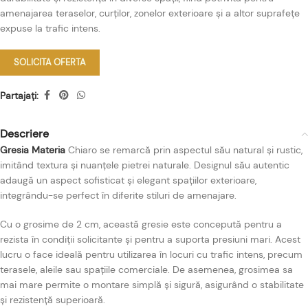
amenajarea teraselor, curților, zonelor exterioare și a altor suprafețe
expuse la trafic intens.
SOLICITA OFERTA
Partajați:
Descriere
Gresia Materia
Chiaro se remarcă prin aspectul său natural și rustic,
imitând textura și nuanțele pietrei naturale. Designul său autentic
adaugă un aspect sofisticat și elegant spațiilor exterioare,
integrându-se perfect în diferite stiluri de amenajare.
Cu o grosime de 2 cm, această gresie este concepută pentru a
rezista în condiții solicitante și pentru a suporta presiuni mari. Acest
lucru o face ideală pentru utilizarea în locuri cu trafic intens, precum
terasele, aleile sau spațiile comerciale. De asemenea, grosimea sa
mai mare permite o montare simplă și sigură, asigurând o stabilitate
și rezistență superioară.