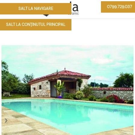
0799.729.037
SALT LA NAVIGARE
MENIU
SALT LA CONȚINUTUL PRINCIPAL