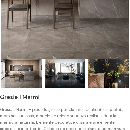
Gresie I Marmi
Gresie I Marmi – placi de gresie portelanate, rectificate, suprafata
mata sau lucioasa, modele ce reinterpreteaza realist si detaliat
marmura naturala. Elemente decorative originale si elemente
speciale: plinta, trepte. Colectie de gresie portelanata tip marmura