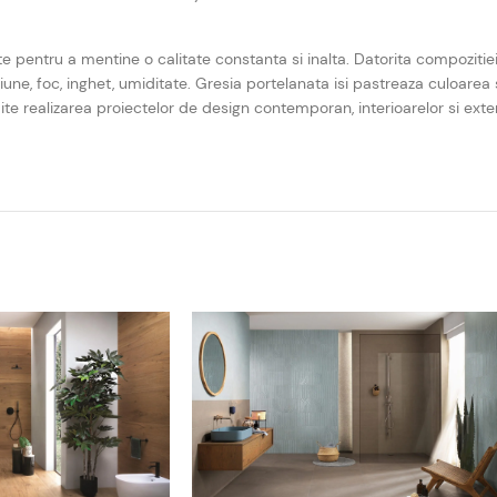
te pentru a mentine o calitate constanta si inalta. Datorita compozitie
iune, foc, inghet, umiditate. Gresia portelanata isi pastreaza culoarea s
mite realizarea proiectelor de design contemporan, interioarelor si ext