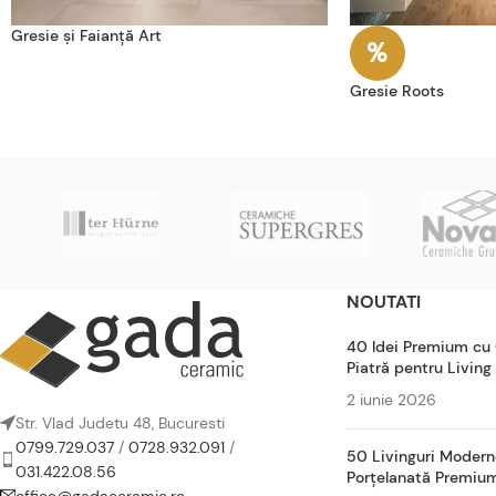
Gresie și Faianță Art
Gresie Roots
NOUTATI
40 Idei Premium cu
Piatră pentru Living
2 iunie 2026
Str. Vlad Judetu 48, Bucuresti
0799.729.037
/
0728.932.091
/
50 Livinguri Modern
031.422.08.56
Porțelanată Premiu