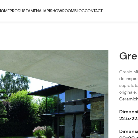
HOME
PRODUSE
AMENAJARI
SHOWROOM
BLOG
CONTACT
Gre
Gresie Mi
de inspir
suprafata
originale
Ceramic
Dimensi
22.5×22
Dimensi