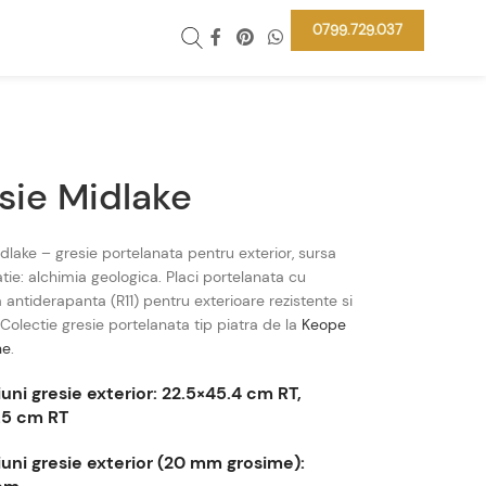
0799.729.037
sie Midlake
dlake – gresie portelanata pentru exterior, sursa
atie: alchimia geologica. Placi portelanata cu
 antiderapanta (R11) pentru exterioare rezistente si
. Colectie gresie portelanata tip piatra de la
Keope
he
.
uni gresie exterior: 22.5×45.4 cm RT,
.5 cm RT
uni gresie exterior (20 mm grosime):