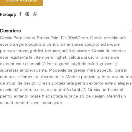
SOLICITA OFERTA
Partajați:
Descriere
Gresie Portelanata Terasa Point Bej 30×60 cm. Gresia porțelanată
este o alegere populară pentru amenajarea spațiilor exterioare,
precum terase, grădini, trotuare, scări și piscine. Gresia de exterior
este rezistentă la intemperii, îngheț, căldură și uzură. Gresia de
exterior este disponibilă într-o gamă largă de culori, grosimi și
suprafață antiderapantă. Modelele de gresie imită aspectul pietrei
naturale, al lemnului, al cimentului. Modele potrivite pentru o varietate
de stiluri de design. Gresia porțelanată pentru exterior este o alegere
excelentă pentru a crea o suprafață durabilă. Gresia porțelanată
pentru exterior poate fi adaptată la orice stil de design, oferind un
aspect modern zonei amenajate.