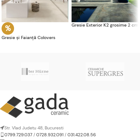
Gresie Exterior K2 grosime 2 cm
Gresie și Faianță Colovers
Str. Vlad Judetu 48, Bucuresti
0799.729.037
/
0728.932.091
/
031.422.08.56