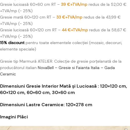
Gresie lucioasă 60×60 cm RT –
39 €+TVA/mp
redus de la 52,00 €
+TVA/mp (- 25%)
Gresie mată 60×120 cm RT –
33 €+TVA/mp
redus de la 43,99 €
+TVA/mp (- 25%)
Gresie lucioasă 60×120 cm RT –
44 €+TVA/mp
redus de la 58,67 €
+TVA/mp (- 25%)
15% discount
pentru toate elementele colecției (mozaic, decoruri,
elemente speciale)
Gresie tip Marmură ATELIER. Colecție de gresie porțelanată de la
producătorul italian
NovaBell – Gresie si Faianta Italia – Gada
Ceramic
Dimensiuni Gresie Interior Mată și Lucioasă : 120×120 cm,
60×120 cm, 60×60 cm, 30×60 cm
Dimensiuni Lastre Ceramice: 120×278 cm
Imagini Plăci