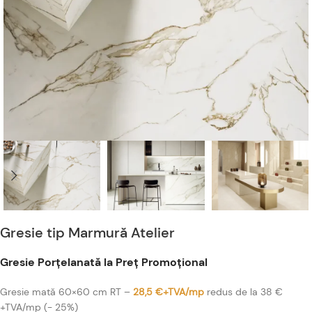
Gresie tip Marmură Atelier
Gresie Porțelanată la Preț Promoțional
Gresie mată 60×60 cm RT –
28,5 €+TVA/mp
redus de la 38 €
+TVA/mp (- 25%)