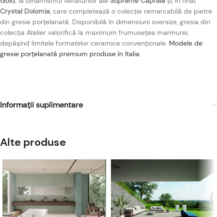
Gold
; la dinamismul venaturilor ale
Supreme Capraia
și, în final,
Crystal Dolomia
, care completează o colecție remarcabilă de pietre
din gresie porțelanată. Disponibilă în dimensiuni oversize, gresia din
colecția Atelier valorifică la maximum frumusețea marmurei,
depășind limitele formatelor ceramice convenționale.
Modele de
gresie porțelanată premium produse în Italia
.
Informații suplimentare
Alte produse