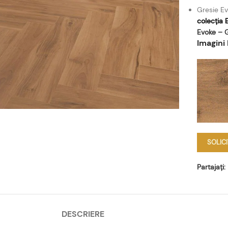
Gresie E
colecția 
Evoke – 
Imagini 
SOLIC
Partajați:
DESCRIERE