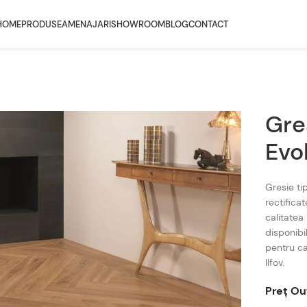
HOME
PRODUSE
AMENAJARI
SHOWROOM
BLOG
CONTACT
Gre
Evo
Gresie ti
rectifica
calitatea
disponibil
pentru ca
Ilfov.
Preț Ou