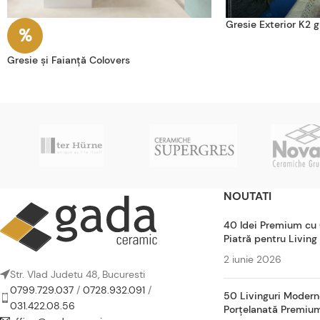
Gresie Exterior K2 
Gresie și Faianță Colovers
NOUTATI
40 Idei Premium cu
Piatră pentru Living
2 iunie 2026
Str. Vlad Judetu 48, Bucuresti
0799.729.037
/
0728.932.091
/
50 Livinguri Modern
031.422.08.56
Porțelanată Premiu