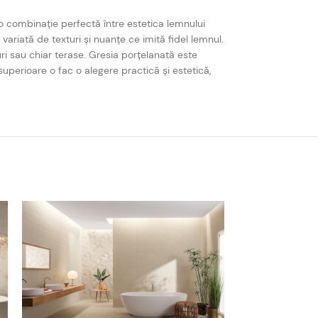
o combinație perfectă între estetica lemnului
variată de texturi și nuanțe ce imită fidel lemnul.
uri sau chiar terase. Gresia porțelanată este
 superioare o fac o alegere practică și estetică,