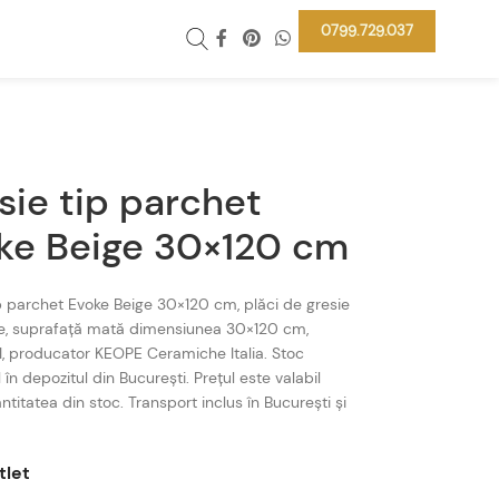
0799.729.037
sie tip parchet
ke Beige 30×120 cm
p parchet Evoke Beige 30×120 cm, plăci de gresie
te, suprafață mată dimensiunea 30×120 cm,
 I, producator KEOPE Ceramiche Italia. Stoc
 în depozitul din București. Prețul este valabil
ntitatea din stoc. Transport inclus în București și
tlet