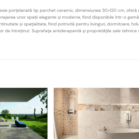
resie porțelanată tip parchet ceramic, dimensiunea 30×120 cm, oferă 
najarea unor spații elegante și moderne, fiind disponibile într-o gamă 
tate și spațialitate, fiind potrivită pentru livinguri, dormitoare, hol
ușor de întreținut. Suprafața antiderapantă și proprietățile sale tehnice