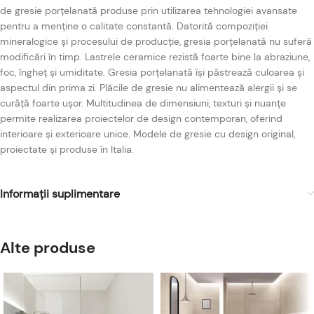
de gresie porțelanată produse prin utilizarea tehnologiei avansate
pentru a menține o calitate constantă. Datorită compoziției
mineralogice și procesului de producție, gresia porțelanată nu suferă
modificări în timp. Lastrele ceramice rezistă foarte bine la abraziune,
foc, îngheț și umiditate. Gresia porțelanată își păstrează culoarea și
aspectul din prima zi. Plăcile de gresie nu alimentează alergii și se
curăță foarte ușor. Multitudinea de dimensiuni, texturi și nuanțe
permite realizarea proiectelor de design contemporan, oferind
interioare și exterioare unice. Modele de gresie cu design original,
proiectate și produse în Italia.
Informații suplimentare
Alte produse