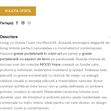
SOLICITA OFERTA
Partajați:
Descriere
Living cu Gresie Culori Uni Mood EK. Această amenajare elegantă de
living îmbină perfect naturalețea cu minimalismul contemporan,
folosind
gresie porțelanată în culori uni
pe pereți și
gresie
porțelanată cu aspect de lemn
pe pardoseală. Nuanța intensă de
turcoaz mat din colecția
MOOD Hope
creează un fundal calm,
profund și sofisticat, evidențiind mobilierul și spațiul. Podeaua este
placată cu gresie porțelanată cu textură de stejar, ce adaugă
căldură vizuală și senzația plăcută a materialelor naturale. Acest
contrast echilibrat între tonuri reci și calde definește un ambient
primitor, modern și versatil. Materialele ceramice folosite sunt
durabile, ușor de întreținut și potrivite pentru spații rezidențiale sau
comerciale cu trafic intens. Ideal pentru cei care doresc un design
coerent, curat și contemporan.