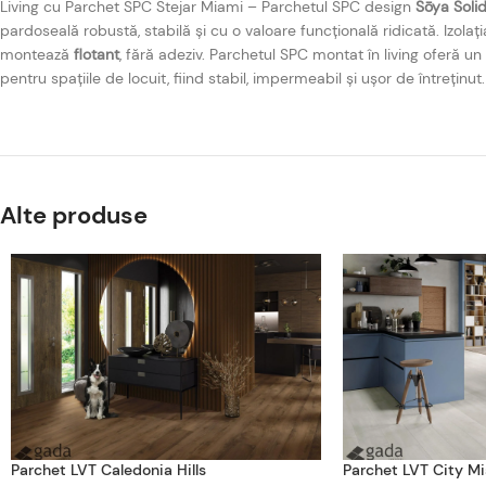
Living cu Parchet SPC Stejar Miami – Parchetul SPC design
Sōya Soli
pardoseală robustă, stabilă și cu o valoare funcțională ridicată. Izola
montează
flotant
, fără adeziv. Parchetul SPC montat în living oferă un
pentru spațiile de locuit, fiind stabil, impermeabil și ușor de întreț
Alte produse
Parchet LVT Caledonia Hills
Parchet LVT City Mi