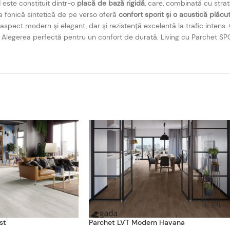
d
este constituit dintr-o
placă de bază rigidă
, care, combinată cu strat
ția fonică sintetică de pe verso oferă
confort sporit și o acustică plăcu
 aspect modern și elegant, dar și rezistență excelentă la trafic intens. 
inut. Alegerea perfectă pentru un confort de durată. Living cu Parchet
st
Parchet LVT Modern Havana