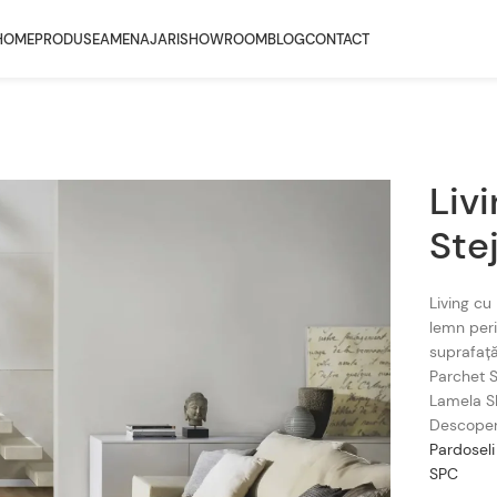
HOME
PRODUSE
AMENAJARI
SHOWROOM
BLOG
CONTACT
Liv
Ste
Living cu
lemn peria
suprafață
Parchet S
Lamela S
Descoper
Pardoseli
SPC