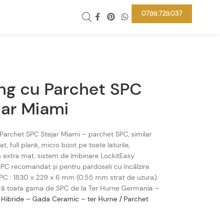
0799.729.037
ing cu Parchet SPC
jar Miami
 Parchet SPC Stejar Miami – parchet SPC, similar
t, full plank, micro bizot pe toate laturile,
 extra mat, sistem de îmbinare LockitEasy.
PC recomandat și pentru pardoseli cu încălzire.
PC : 1830 x 229 x 6 mm (0.55 mm strat de uzura).
ă toata gama de SPC de la Ter Hurne Germania –
 Hibride – Gada Ceramic – ter Hurne / Parchet