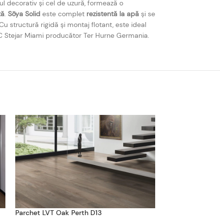
ul decorativ și cel de uzură, formează o
tă
.
Sōya Solid
este complet
rezistentă la apă
și se
Cu structură rigidă și montaj flotant, este ideal
 SPC Stejar Miami producător Ter Hurne Germania.
Parchet LVT Oak Perth D13
Parchet LVT Sere