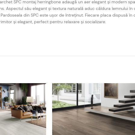
parchet SPC montaj herringbone adaugă un aer elegant și modern spațiu
tens. Aspectul său elegant și textura naturală aduc căldura lemnului în
 Pardoseala din SPC este ușor de întreținut. Fiecare placa dispusă î
rimitor și elegant, perfect pentru relaxare și socializare.