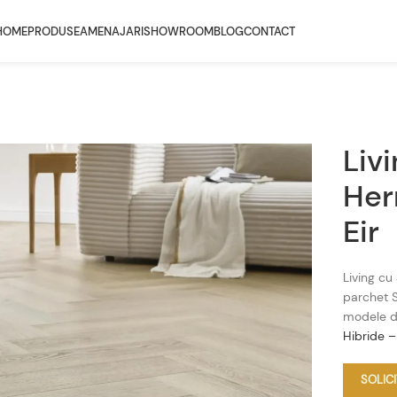
HOME
PRODUSE
AMENAJARI
SHOWROOM
BLOG
CONTACT
Liv
Her
Eir
Living cu
parchet S
modele d
Hibride 
SOLIC