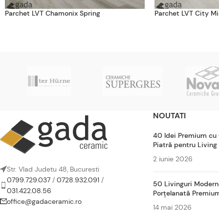
Parchet LVT Chamonix Spring
Parchet LVT City Mi
NOUTATI
40 Idei Premium cu
Piatră pentru Living
2 iunie 2026
Str. Vlad Judetu 48, Bucuresti
0799.729.037
/
0728.932.091
/
50 Livinguri Modern
031.422.08.56
Porțelanată Premiu
office@gadaceramic.ro
14 mai 2026