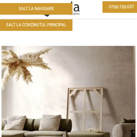
0799.729.037
SALT LA NAVIGARE
MENIU
SALT LA CONȚINUTUL PRINCIPAL