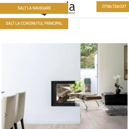
0799.729.037
SALT LA NAVIGARE
MENIU
SALT LA CONȚINUTUL PRINCIPAL