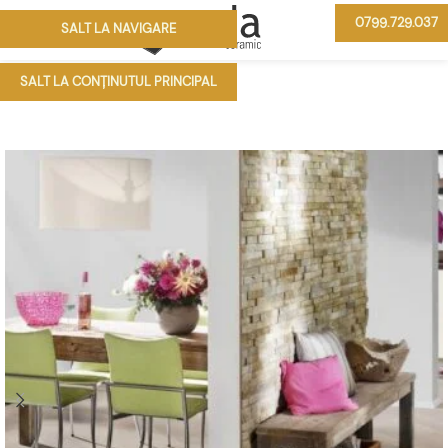
0799.729.037
SALT LA NAVIGARE
MENIU
SALT LA CONȚINUTUL PRINCIPAL