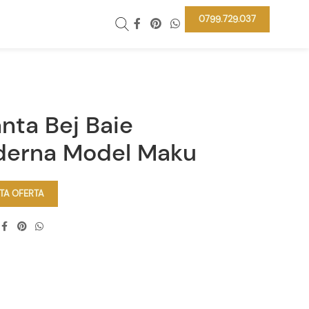
0799.729.037
anta Bej Baie
erna Model Maku
ITA OFERTA