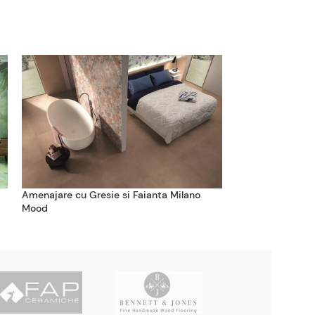
Amenajare cu Gresie si Faianta Milano
Baie cu Faianta 
Mood
Match