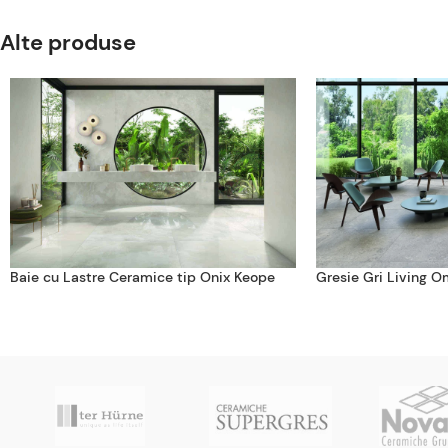
Alte produse
Baie cu Lastre Ceramice tip Onix Keope
Gresie Gri Living O