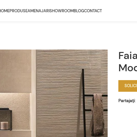
HOME
PRODUSE
AMENAJARI
SHOWROOM
BLOG
CONTACT
Fai
Mod
SOLIC
Partajați: