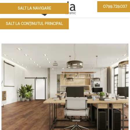
0799.729.037
SALT LA NAVIGARE
MENIU
SALT LA CONȚINUTUL PRINCIPAL