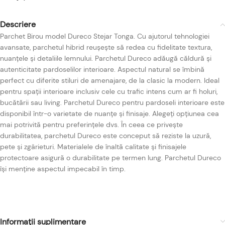
Descriere
Parchet Birou model Dureco Stejar Tonga. Cu ajutorul tehnologiei
avansate, parchetul hibrid reușește să redea cu fidelitate textura,
nuanțele și detaliile lemnului. Parchetul Dureco adăugă căldură și
autenticitate pardoselilor interioare. Aspectul natural se îmbină
perfect cu diferite stiluri de amenajare, de la clasic la modern. Ideal
pentru spații interioare inclusiv cele cu trafic intens cum ar fi holuri,
bucătării sau living. Parchetul Dureco pentru pardoseli interioare este
disponibil într-o varietate de nuanțe și finisaje. Alegeți opțiunea cea
mai potrivită pentru preferințele dvs. În ceea ce privește
durabilitatea, parchetul Dureco este conceput să reziste la uzură,
pete și zgârieturi. Materialele de înaltă calitate și finisajele
protectoare asigură o durabilitate pe termen lung. Parchetul Dureco
își menține aspectul impecabil în timp.
Informații suplimentare