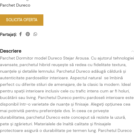
Parchet Dureco
SOLICITA OFERTA
Partajați:
Descriere
Parchet Dormitor model Dureco Stejar Arousa. Cu ajutorul tehnologiei
avansate, parchetul hibrid reușește să redea cu fidelitate textura,
nuanțele și detaliile lemnului. Parchetul Dureco adăugă căldură și
autenticitate pardoselilor interioare. Aspectul natural se îmbină
perfect cu diferite stiluri de amenajare, de la clasic la modern. Ideal
pentru spații interioare inclusiv cele cu trafic intens cum ar fi holuri,
bucătării sau living. Parchetul Dureco pentru pardoseli interioare este
disponibil într-o varietate de nuanțe și finisaje. Alegeți opțiunea cea
mai potrivită pentru preferințele dvs. În ceea ce privește
durabilitatea, parchetul Dureco este conceput să reziste la uzură,
pete și zgârieturi. Materialele de înaltă calitate și finisajele
protectoare asigură o durabilitate pe termen lung. Parchetul Dureco