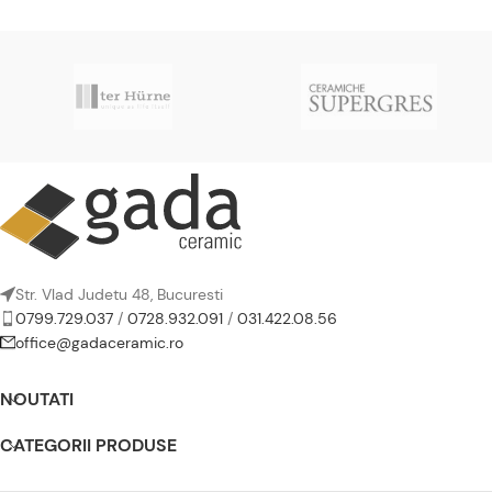
Str. Vlad Judetu 48, Bucuresti
0799.729.037
/
0728.932.091
/
031.422.08.56
office@gadaceramic.ro
NOUTATI
CATEGORII PRODUSE