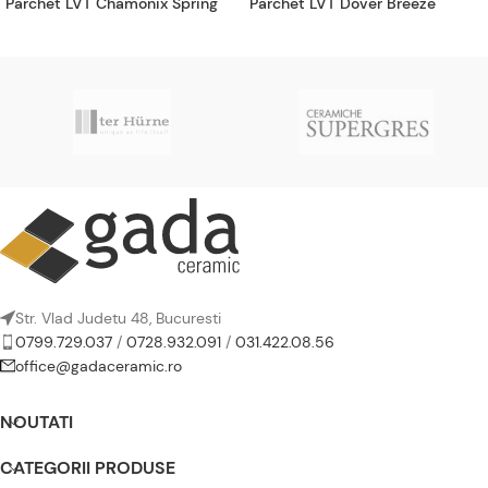
Parchet LVT Chamonix Spring
Parchet LVT Dover Breeze
Str. Vlad Judetu 48, Bucuresti
0799.729.037
/
0728.932.091
/
031.422.08.56
office@gadaceramic.ro
NOUTATI
CATEGORII PRODUSE