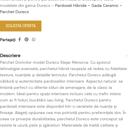
modelele din gama Dureco –
Pardoseli Hibride – Gada Ceramic –
Parchet Dureco
SOLICITA OFERTA
Partajați:
Descriere
Parchet Dormitor model Dureco Stejar Menorca. Cu ajutorul
tehnologiei avansate, parchetul hibrid reușește să redea cu fidelitate
textura, nuanțele și detaliile lemnului. Parchetul Dureco adăugă
căldură și autenticitate pardoselilor interioare. Aspectul natural se
îmbină perfect cu diferite stiluri de amenajare, de la clasic la
modern. Ideal pentru spații interioare inclusiv cele cu trafic intens
cum ar fi holuri, bucătării sau living. Parchetul Dureco pentru
pardoseli interioare este disponibil într-o varietate de nuanțe și
finisaje. Alegeți opțiunea cea mai potrivită pentru preferințele dvs. În
ceea ce privește durabilitatea, parchetul Dureco este conceput să
reziste la uzură, pete și zgârieturi. Materialele de înaltă calitate și