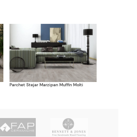
Parchet Stejar Marzipan Muffin Molti
Parchet Stejar P