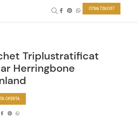
0799.729.037
het Triplustratificat
jar Herringbone
nland
ITA OFERTA