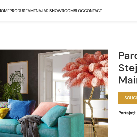
HOME
PRODUSE
AMENAJARI
SHOWROOM
BLOG
CONTACT
Parc
Ste
Mai
SOLIC
Partajați: