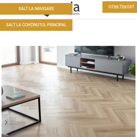
0799.729.037
SALT LA NAVIGARE
MENIU
SALT LA CONȚINUTUL PRINCIPAL