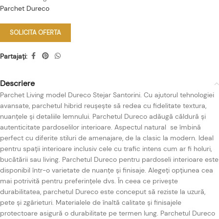
Parchet Dureco
SOLICITA OFERTA
Partajați:
Descriere
Parchet Living model Dureco Stejar Santorini. Cu ajutorul tehnologiei
avansate, parchetul hibrid reușește să redea cu fidelitate textura,
nuanțele și detaliile lemnului. Parchetul Dureco adăugă căldură și
autenticitate pardoselilor interioare. Aspectul natural se îmbină
perfect cu diferite stiluri de amenajare, de la clasic la modern. Ideal
pentru spații interioare inclusiv cele cu trafic intens cum ar fi holuri,
bucătării sau living. Parchetul Dureco pentru pardoseli interioare este
disponibil într-o varietate de nuanțe și finisaje. Alegeți opțiunea cea
mai potrivită pentru preferințele dvs. În ceea ce privește
durabilitatea, parchetul Dureco este conceput să reziste la uzură,
pete și zgârieturi. Materialele de înaltă calitate și finisajele
protectoare asigură o durabilitate pe termen lung. Parchetul Dureco