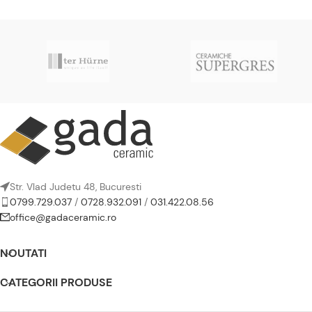
Str. Vlad Judetu 48, Bucuresti
0799.729.037
/
0728.932.091
/
031.422.08.56
office@gadaceramic.ro
NOUTATI
CATEGORII PRODUSE