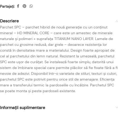
Partajați:
Descriere
Parchet SPC – parchet hibrid de nouă generație cu un conținut
mineral – HD MINERAL CORE – care este un amestec de minerale
naturale și polimeri + suprafața TITANIUM NANO LAYER. Lamele de
parchet cu grosime redusă, dar grele – deoarece rezistența lor
constă în densitatea mare a materialului. Design foarte apropiat de
cel al parchetului din lemn natural. Rezistent la umezeală, parchetul
SPC este ușor de curățat. Se instalează foarte simplu, datorită unui
sistem de îmbinare special care permite plăcilor să fie fixate fără a fi
nevoie de adezivi. Disponibil într-o varietate de stiluri, texturi și culori,
parchetul SPC este potrivit pentru orice stil de amenajare. Eficiența
mare a transferului termic la pardoselile cu încălzire. Parchetul SPC
se poate monta și peste pardoseli existente.
Informații suplimentare