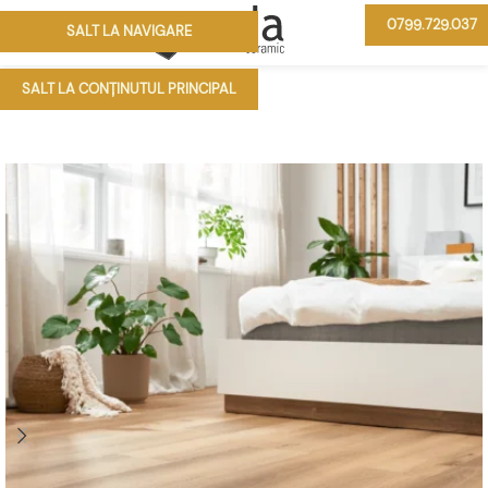
0799.729.037
SALT LA NAVIGARE
MENIU
SALT LA CONȚINUTUL PRINCIPAL