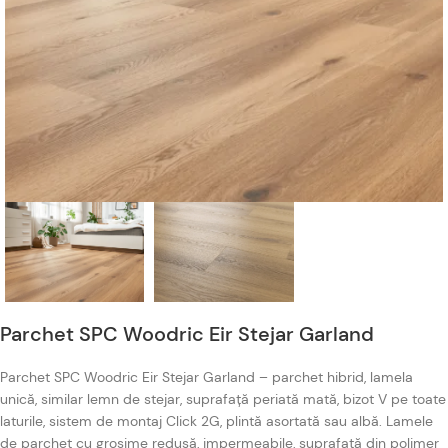
Parchet SPC Woodric Eir Stejar Garland
Parchet SPC Woodric Eir Stejar Garland – parchet hibrid, lamela
unică, similar lemn de stejar, suprafață periată mată, bizot V pe toate
laturile, sistem de montaj Click 2G, plintă asortată sau albă. Lamele
de parchet cu grosime redusă, impermeabile, suprafață din polimer