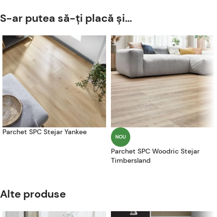
S-ar putea să-ți placă și…
Parchet SPC Stejar Yankee
NOU
Parchet SPC Woodric Stejar
Timbersland
Alte produse