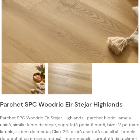
Parchet SPC Woodric Eir Stejar Highlands
Parchet SPC Woodric Eir Stejar Highlands -parchet hibrid, lamela
unică, similar lemn de stejar, suprafață periată mată, bizot V pe toate
laturile, sistem de montaj Click 2G, plintă asortată sau albă. Lamele
de parchet cu grosime redusă, impermeabile, suprafață din polimer