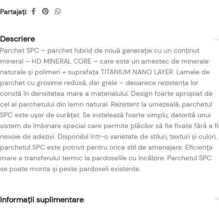
Partajați:
Descriere
Parchet SPC – parchet hibrid de nouă generație cu un conținut
mineral – HD MINERAL CORE – care este un amestec de minerale
naturale și polimeri + suprafața TITANIUM NANO LAYER. Lamele de
parchet cu grosime redusă, dar grele – deoarece rezistența lor
constă în densitatea mare a materialului. Design foarte apropiat de
cel al parchetului din lemn natural. Rezistent la umezeală, parchetul
SPC este ușor de curățat. Se instalează foarte simplu, datorită unui
sistem de îmbinare special care permite plăcilor să fie fixate fără a fi
nevoie de adezivi. Disponibil într-o varietate de stiluri, texturi și culori,
parchetul SPC este potrivit pentru orice stil de amenajare. Eficiența
mare a transferului termic la pardoselile cu încălzire. Parchetul SPC
se poate monta și peste pardoseli existente.
Informații suplimentare