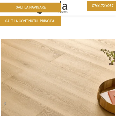
0799.729.037
SALT LA NAVIGARE
MENIU
SALT LA CONȚINUTUL PRINCIPAL