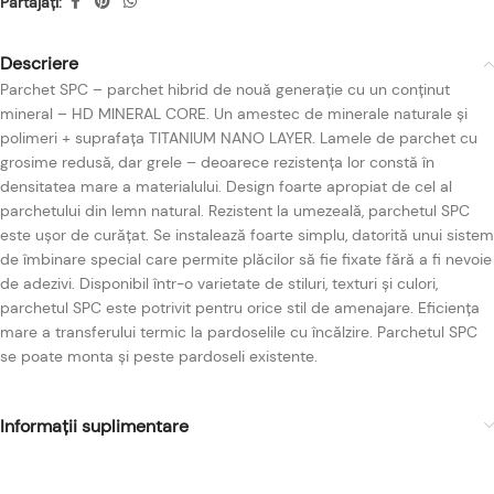
Partajați:
Descriere
Parchet SPC – parchet hibrid de nouă generație cu un conținut
mineral – HD MINERAL CORE. Un amestec de minerale naturale și
polimeri + suprafața TITANIUM NANO LAYER. Lamele de parchet cu
grosime redusă, dar grele – deoarece rezistența lor constă în
densitatea mare a materialului. Design foarte apropiat de cel al
parchetului din lemn natural. Rezistent la umezeală, parchetul SPC
este ușor de curățat. Se instalează foarte simplu, datorită unui sistem
de îmbinare special care permite plăcilor să fie fixate fără a fi nevoie
de adezivi. Disponibil într-o varietate de stiluri, texturi și culori,
parchetul SPC este potrivit pentru orice stil de amenajare. Eficiența
mare a transferului termic la pardoselile cu încălzire. Parchetul SPC
se poate monta și peste pardoseli existente.
Informații suplimentare