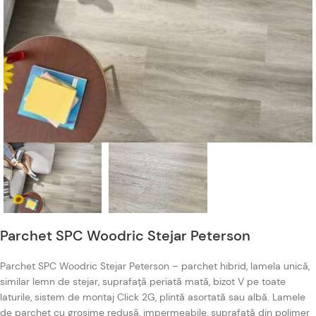
Parchet SPC Woodric Stejar Peterson
Parchet SPC Woodric Stejar Peterson – parchet hibrid, lamela unică,
similar lemn de stejar, suprafață periată mată, bizot V pe toate
laturile, sistem de montaj Click 2G, plintă asortată sau albă. Lamele
de parchet cu grosime redusă, impermeabile, suprafață din polimer