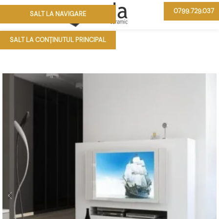
0799.729.037
SALT LA NAVIGARE
MENIU
SALT LA CONȚINUTUL PRINCIPAL