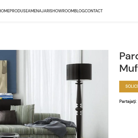
HOME
PRODUSE
AMENAJARI
SHOWROOM
BLOG
CONTACT
Par
Muf
SOLIC
Partajați: