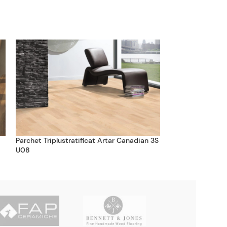
Parchet Triplustratificat Artar Canadian 3S
Parchet Triplustr
U08
White FP T06