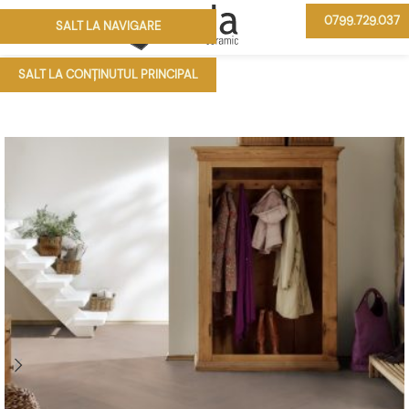
0799.729.037
SALT LA NAVIGARE
MENIU
SALT LA CONȚINUTUL PRINCIPAL