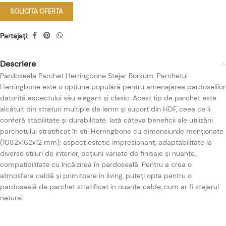
SOLICITA OFERTA
Partajați:
Descriere
Pardoseala Parchet Herringbone Stejar Borkum. Parchetul
Herringbone este o opțiune populară pentru amenajarea pardoselilor
datorită aspectului său elegant și clasic. Acest tip de parchet este
alcătuit din straturi multiple de lemn și suport din HDF, ceea ce îi
conferă stabilitate și durabilitate. Iată câteva beneficii ale utilizării
parchetului stratificat în stil Herringbone cu dimensiunile menționate
(1082x162x12 mm): aspect estetic impresionant, adaptabilitate la
diverse stiluri de interior, opțiuni variate de finisaje și nuanțe,
compatibilitate cu încălzirea în pardoseală. Pentru a crea o
atmosfera caldă și primitoare în living, puteți opta pentru o
pardoseală de parchet stratificat în nuanțe calde, cum ar fi stejarul
natural.