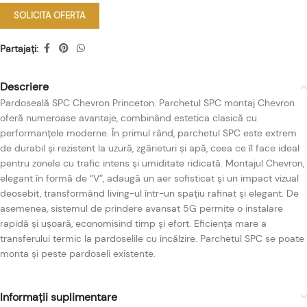
SOLICITA OFERTA
Partajați:
Descriere
Pardoseală SPC Chevron Princeton. Parchetul SPC montaj Chevron
oferă numeroase avantaje, combinând estetica clasică cu
performanțele moderne. În primul rând, parchetul SPC este extrem
de durabil și rezistent la uzură, zgârieturi și apă, ceea ce îl face ideal
pentru zonele cu trafic intens și umiditate ridicată. Montajul Chevron,
elegant în formă de “V”, adaugă un aer sofisticat și un impact vizual
deosebit, transformând living-ul într-un spațiu rafinat și elegant. De
asemenea, sistemul de prindere avansat 5G permite o instalare
rapidă și ușoară, economisind timp și efort. Eficiența mare a
transferului termic la pardoselile cu încălzire. Parchetul SPC se poate
monta și peste pardoseli existente.
Informații suplimentare