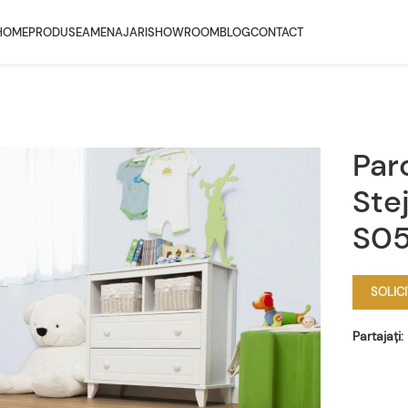
HOME
PRODUSE
AMENAJARI
SHOWROOM
BLOG
CONTACT
Parc
Ste
S0
SOLIC
Partajați: