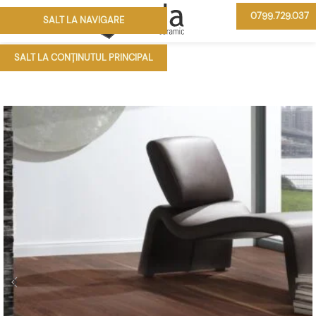
0799.729.037
SALT LA NAVIGARE
MENIU
SALT LA CONȚINUTUL PRINCIPAL