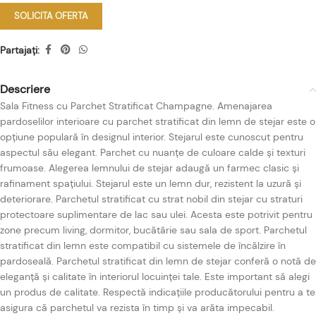
SOLICITA OFERTA
Partajați:
Descriere
Sala Fitness cu Parchet Stratificat Champagne. Amenajarea
pardoselilor interioare cu parchet stratificat din lemn de stejar este o
opțiune populară în designul interior. Stejarul este cunoscut pentru
aspectul său elegant. Parchet cu nuanțe de culoare calde și texturi
frumoase. Alegerea lemnului de stejar adaugă un farmec clasic și
rafinament spațiului. Stejarul este un lemn dur, rezistent la uzură și
deteriorare. Parchetul stratificat cu strat nobil din stejar cu straturi
protectoare suplimentare de lac sau ulei. Acesta este potrivit pentru
zone precum living, dormitor, bucătărie sau sala de sport. Parchetul
stratificat din lemn este compatibil cu sistemele de încălzire în
pardoseală. Parchetul stratificat din lemn de stejar conferă o notă de
eleganță și calitate în interiorul locuinței tale. Este important să alegi
un produs de calitate. Respectă indicațiile producătorului pentru a te
asigura că parchetul va rezista în timp și va arăta impecabil.