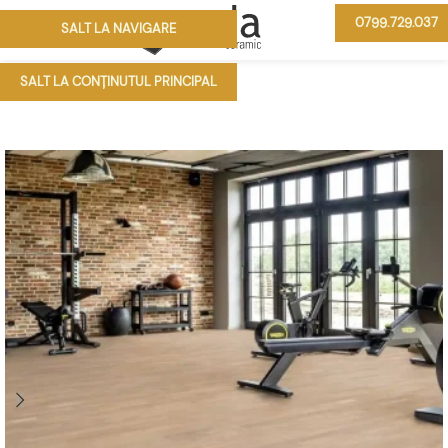
0799.729.037
SALT LA NAVIGARE
MENIU
SALT LA CONȚINUTUL PRINCIPAL