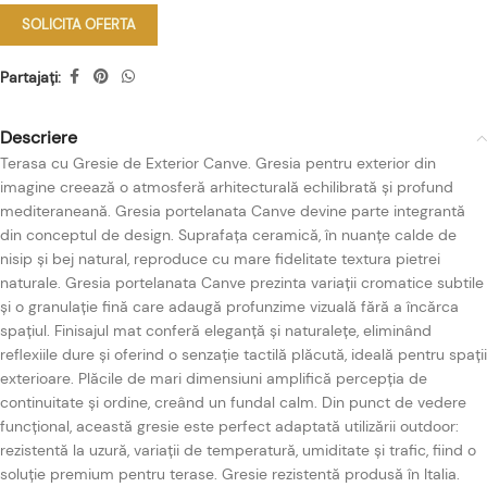
SOLICITA OFERTA
Partajați:
Descriere
Terasa cu Gresie de Exterior Canve. Gresia pentru exterior din
imagine creează o atmosferă arhitecturală echilibrată și profund
mediteraneană. Gresia portelanata Canve devine parte integrantă
din conceptul de design. Suprafața ceramică, în nuanțe calde de
nisip și bej natural, reproduce cu mare fidelitate textura pietrei
naturale. Gresia portelanata Canve prezinta variații cromatice subtile
și o granulație fină care adaugă profunzime vizuală fără a încărca
spațiul. Finisajul mat conferă eleganță și naturalețe, eliminând
reflexiile dure și oferind o senzație tactilă plăcută, ideală pentru spații
exterioare. Plăcile de mari dimensiuni amplifică percepția de
continuitate și ordine, creând un fundal calm. Din punct de vedere
funcțional, această gresie este perfect adaptată utilizării outdoor:
rezistentă la uzură, variații de temperatură, umiditate și trafic, fiind o
soluție premium pentru terase. Gresie rezistentă produsă în Italia.