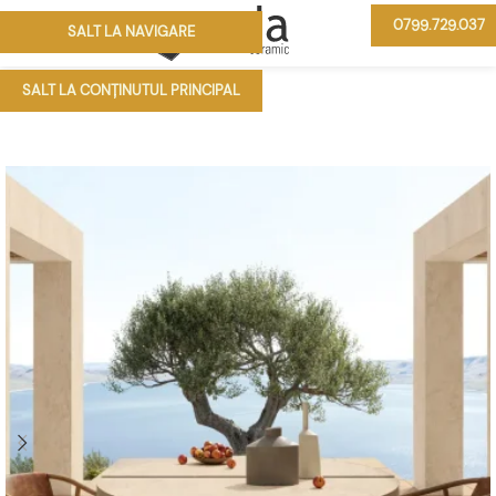
0799.729.037
SALT LA NAVIGARE
MENIU
SALT LA CONȚINUTUL PRINCIPAL