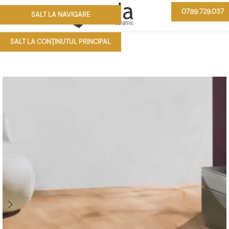
0799.729.037
SALT LA NAVIGARE
MENIU
SALT LA CONȚINUTUL PRINCIPAL