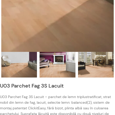
U03 Parchet Fag 3S Lacuit
U03 Parchet Fag 3S Lacuit – parchet de lemn triplustratificat, strat
nobil din lemn de fag, lacuit, selectie lemn: balanced(2), sistem de
montaj patentat ClickitEasy, fără bizot, plinta albă sau în culoarea
parchetului. Suprafața lăcuită este disponibilă cu două niveluri de