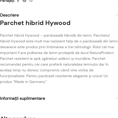
Partajați:
Descriere
Parchet hibrid Hywood
Parchet hibrid Hywood – pardoseală hibridă din lemn. Parchetul
hibrid Hywood este mult mai rezistent fața de o pardoseală din lemn
deoarece este produs prin îmbinarea a trei tehnologii. Rolul cel mai
important îl are pulberea de lemn protejată de lacul NatureProtect.
Parchet rezistent la apă, zgârieturi adânci și murdărie. Parchet
recomandat pentru cei care preferă naturalețea lemnului dar în
același timp nu doresc compromis când vine vorba de
funcționalitate. Pentru pardoseli rezistente elegante și unice! Un
produs “Made in Germany”.
Informații suplimentare