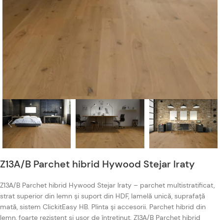
Z13A/B Parchet hibrid Hywood Stejar Iraty
Z13A/B Parchet hibrid Hywood Stejar Iraty – parchet multistratificat,
strat superior din lemn și suport din HDF, lamelă unică, suprafață
mată, sistem ClickitEasy HB. Plinta și accesorii. Parchet hibrid din
lemn, foarte rezistent și ușor de întreținut. Z13A/B Parchet hibrid