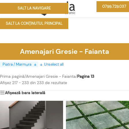
0799.729.037
SALT LA NAVIGARE
MENIU
SALT LA CONȚINUTUL PRINCIPAL
Amenajari Gresie - Faianta
Piatra / Marmura
Unselect all
Prima pagină
/
Amenajari Gresie - Faianta
/
Pagina 13
Afișez 217 - 233 din 233 de rezultate
Afișează bara laterală