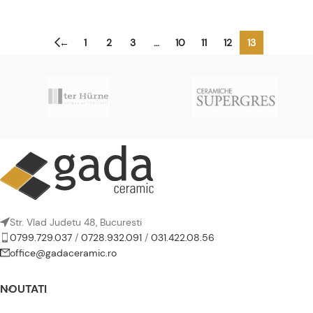
←
1
2
3
…
10
11
12
13
Str. Vlad Judetu 48, Bucuresti
0799.729.037
/
0728.932.091
/
031.422.08.56
office@gadaceramic.ro
NOUTATI