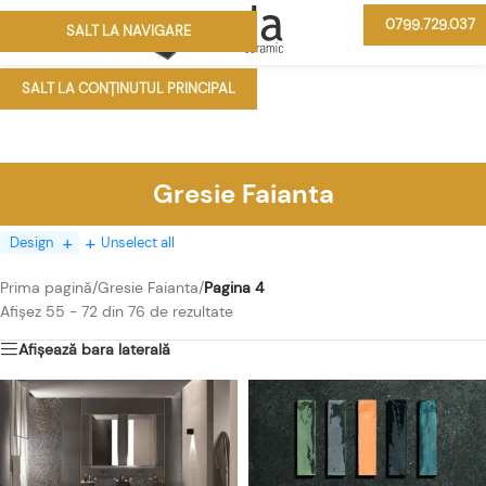
0799.729.037
SALT LA NAVIGARE
MENIU
SALT LA CONȚINUTUL PRINCIPAL
Gresie Faianta
Design
Unselect all
Prima pagină
/
Gresie Faianta
/
Pagina 4
Afișez 55 - 72 din 76 de rezultate
Afișează bara laterală