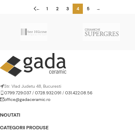
←
1
2
3
4
5
→
Str. Vlad Judetu 48, Bucuresti
0799.729.037
/
0728.932.091
/
031.422.08.56
office@gadaceramic.ro
NOUTATI
CATEGORII PRODUSE