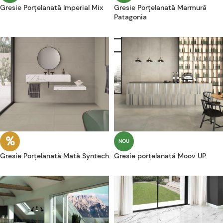
Gresie Porțelanată Imperial Mix
Gresie Porțelanată Marmură
Patagonia
NOU
Gresie Porțelanată Mată Syntech
Gresie porțelanată Moov UP