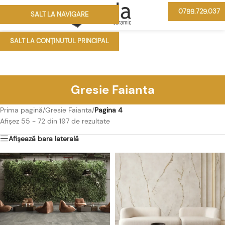
0799.729.037
SALT LA NAVIGARE
MENIU
SALT LA CONȚINUTUL PRINCIPAL
Gresie Faianta
Prima pagină
/
Gresie Faianta
/
Pagina 4
Afișez 55 - 72 din 197 de rezultate
Afișează bara laterală