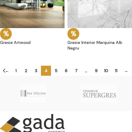
Gresie Artwood
Gresie Interior Marquina Alb
Negru
←
1
2
3
4
5
6
7
…
9
10
11
→