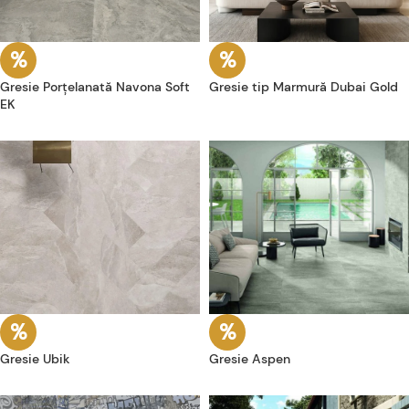
Gresie Porțelanată Navona Soft
Gresie tip Marmură Dubai Gold
EK
Gresie Ubik
Gresie Aspen