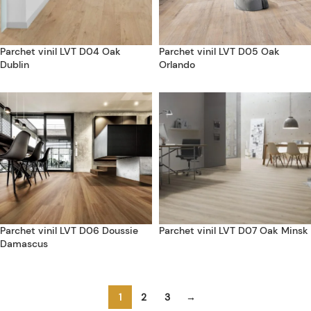
Parchet vinil LVT D04 Oak
Parchet vinil LVT D05 Oak
Dublin
Orlando
Parchet vinil LVT D06 Doussie
Parchet vinil LVT D07 Oak Minsk
Damascus
1
2
3
→