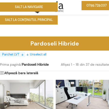
0799.729.037
SALT LA NAVIGARE
MENIU
SALT LA CONȚINUTUL PRINCIPAL
Pardoseli Hibride
Parchet LVT
Unselect all
Prima pagină
/
Pardoseli Hibride
Afișez 1 - 18 din 37 de rezultate
Afișează bara laterală