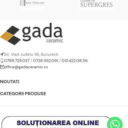
Str. Vlad Judetu 48, Bucuresti
0799.729.037
/
0728.932.091
/
031.422.08.56
office@gadaceramic.ro
NOUTATI
CATEGORII PRODUSE