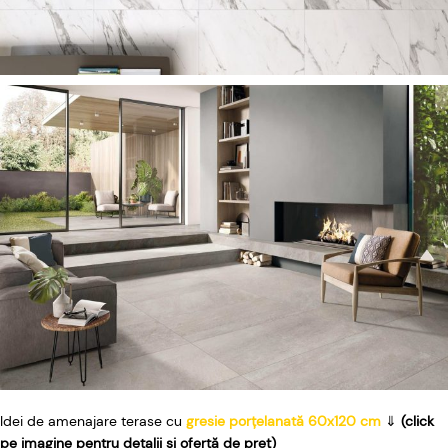
Idei de amenajare terase cu
gresie porțelanată 60x120 cm
⇓
(click
pe imagine pentru detalii și ofertă de preț)