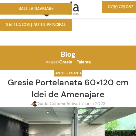
0799.729.037
SALT LA NAVIGARE
MENIU
SALT LA CONȚINUTUL PRINCIPAL
Blog
Acasă
/
Gresie - Faianta
GRESIE - FAIANTA
Gresie Portelanata 60×120 cm
Idei de Amenajare
Gada Ceramic
Activat 7 iunie 2023