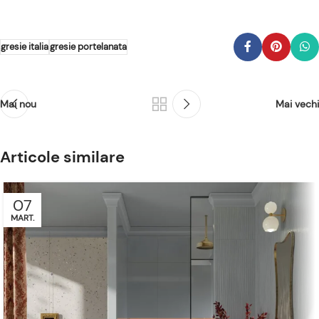
gresie italia
gresie portelanata
Mai nou
Mai vechi
Articole similare
07
MART.