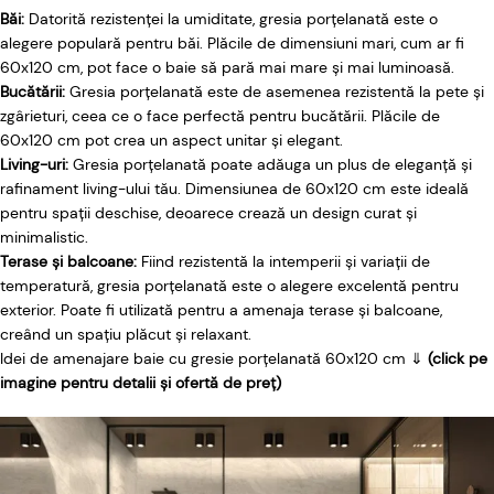
Băi:
Datorită rezistenței la umiditate, gresia porțelanată este o
alegere populară pentru băi. Plăcile de dimensiuni mari, cum ar fi
60x120 cm, pot face o baie să pară mai mare și mai luminoasă.
Bucătării:
Gresia porțelanată este de asemenea rezistentă la pete și
zgârieturi, ceea ce o face perfectă pentru bucătării. Plăcile de
60x120 cm pot crea un aspect unitar și elegant.
Living-uri:
Gresia porțelanată poate adăuga un plus de eleganță și
rafinament living-ului tău. Dimensiunea de 60x120 cm este ideală
pentru spații deschise, deoarece crează un design curat și
minimalistic.
Terase și balcoane:
Fiind rezistentă la intemperii și variații de
temperatură, gresia porțelanată este o alegere excelentă pentru
exterior. Poate fi utilizată pentru a amenaja terase și balcoane,
creând un spațiu plăcut și relaxant.
Idei de amenajare baie cu gresie porțelanată 60x120 cm ⇓
(click pe
imagine pentru detalii și ofertă de preț)