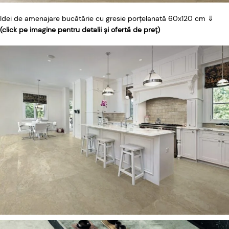
Idei de amenajare bucătărie cu gresie porțelanată 60x120 cm ⇓
(click pe imagine pentru detalii și ofertă de preț)