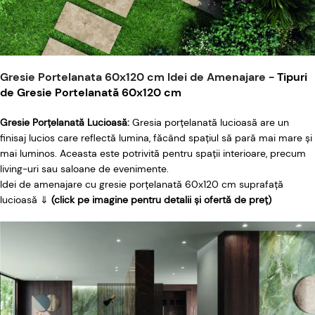
Gresie Portelanata 60x120 cm Idei de Amenajare -
Tipuri
de Gresie Portelanată 60x120 cm
Gresie Porțelanată Lucioasă:
Gresia porțelanată lucioasă are un
finisaj lucios care reflectă lumina, făcând spațiul să pară mai mare și
mai luminos. Aceasta este potrivită pentru spații interioare, precum
living-uri sau saloane de evenimente.
Idei de amenajare cu gresie porțelanată 60x120 cm suprafață
lucioasă ⇓
(click pe imagine pentru detalii și ofertă de preț)