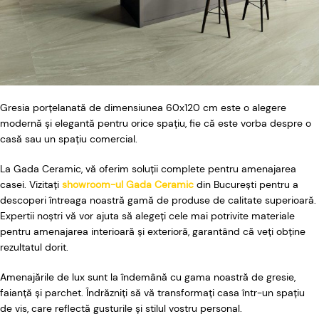
Gresia porțelanată de dimensiunea 60x120 cm este o alegere
modernă și elegantă pentru orice spațiu, fie că este vorba despre o
casă sau un spațiu comercial.
La Gada Ceramic, vă oferim soluții complete pentru amenajarea
casei. Vizitați
showroom-ul Gada Ceramic
din București pentru a
descoperi întreaga noastră gamă de produse de calitate superioară.
Expertii noștri vă vor ajuta să alegeți cele mai potrivite materiale
pentru amenajarea interioară și exterioră, garantând că veți obține
rezultatul dorit.
Amenajările de lux sunt la îndemână cu gama noastră de gresie,
faianță și parchet. Îndrăzniți să vă transformați casa într-un spațiu
de vis, care reflectă gusturile și stilul vostru personal.